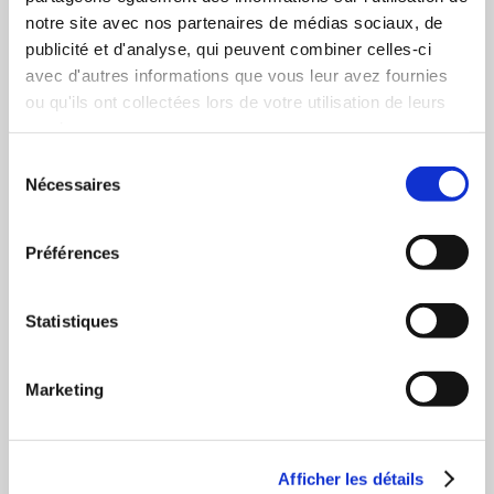
Parrot Mercredi 18 mars 11h – 13h = Anne Chauvin
notre site avec nos partenaires de médias sociaux, de
13h – 15h =Anne H / Anne Chauvin 15h – 17h =
publicité et d'analyse, qui peuvent combiner celles-ci
Armelle Carbonel / Anne H Venez nombreux !
avec d'autres informations que vous leur avez fournies
ou qu'ils ont collectées lors de votre utilisation de leurs
Partager l'article
services.
Sélection
Nécessaires
du
consentement
TheBookEdition
Préférences
Statistiques
Marketing
25 février 2009
Actualités
Afficher les détails