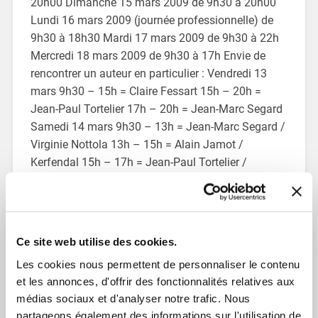
20h00 Dimanche 15 mars 2009 de 9h30 à 20h00
Lundi 16 mars 2009 (journée professionnelle) de
9h30 à 18h30 Mardi 17 mars 2009 de 9h30 à 22h
Mercredi 18 mars 2009 de 9h30 à 17h Envie de
rencontrer un auteur en particulier : Vendredi 13
mars 9h30 – 15h = Claire Fessart 15h – 20h =
Jean-Paul Tortelier 17h – 20h = Jean-Marc Segard
Samedi 14 mars 9h30 – 13h = Jean-Marc Segard /
Virginie Nottola 13h – 15h = Alain Jamot /
Kerfendal 15h – 17h = Jean-Paul Tortelier /
Kerfendal 17h – 20h = Jean-Paul Tortelier /
Myriam Laffont Dimanche 15 mars 9h30 -13h =
Jean-Paul Tortelier 11h – 15h = Philippe Parrot 12h
– 17h = Kerfendal 15h – 20h = Anne Cossé 17h –
Ce site web utilise des cookies.
20h = Frédérick Llorens Lundi 16 mars 13h –
Les cookies nous permettent de personnaliser le contenu
18h30 = Anne Cossé Mardi 17 mars 11h – 13h =
et les annonces, d'offrir des fonctionnalités relatives aux
Mycha 11h – 15h = Yannick Boutot 15h – 17h =
médias sociaux et d'analyser notre trafic. Nous
Armelle Carbonel / Mycha 17h – 22h = Philippe
partageons également des informations sur l'utilisation de