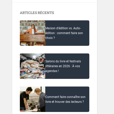
ARTICLES RÉCENTS
Maison d’édition vs. Auto-
édition : comment faire son
choix ?
Salons du livre et festivals
littéraires en 2026 : À vos
agendas !
Comment faire connaître son
livre et trouver des lecteurs ?