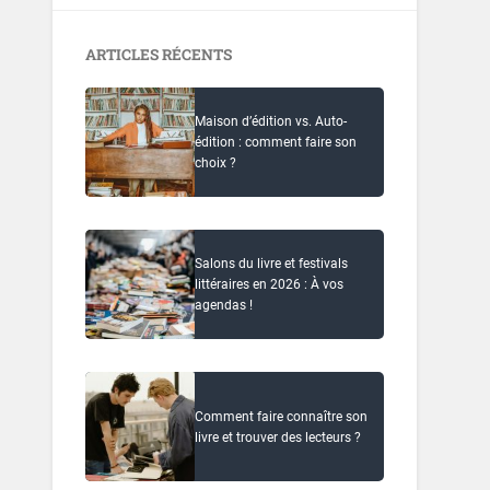
ARTICLES RÉCENTS
Maison d’édition vs. Auto-
édition : comment faire son
choix ?
Salons du livre et festivals
littéraires en 2026 : À vos
agendas !
Comment faire connaître son
livre et trouver des lecteurs ?