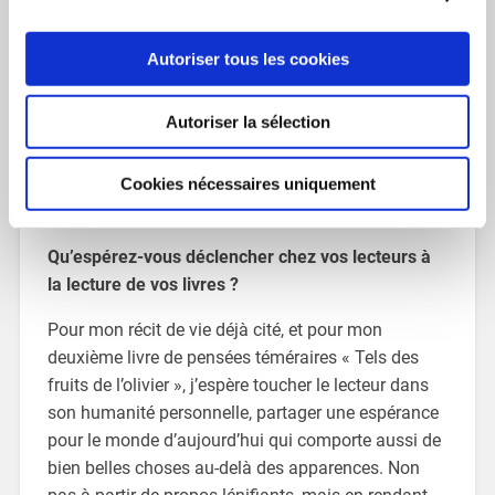
mettent de l’espérance au cœur du lecteur.
J’aimerais arriver à écrire un roman dans ce sens,
qui soit de la fiction inspirée de mon parcours de
Autoriser tous les cookies
vie, notamment mes engagements au service de
personnes en difficulté psychologique de diverses
Autoriser la sélection
natures et que j’ai vu resurgir à la vie de manière
étonnante.
Cookies nécessaires uniquement
Qu’espérez-vous déclencher chez vos lecteurs à
la lecture de vos livres ?
Pour mon récit de vie déjà cité, et pour mon
deuxième livre de pensées téméraires « Tels des
fruits de l’olivier », j’espère toucher le lecteur dans
son humanité personnelle, partager une espérance
pour le monde d’aujourd’hui qui comporte aussi de
bien belles choses au-delà des apparences. Non