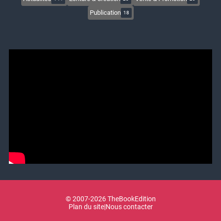
Publication
18
© 2007-2026 TheBookEdition
Plan du site
|
Nous contacter