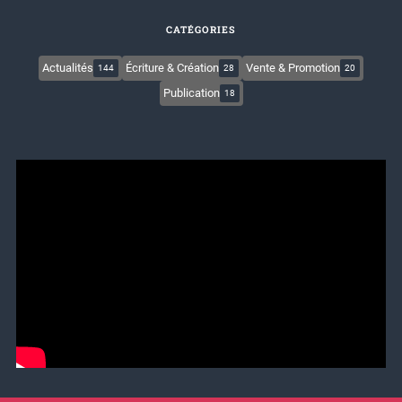
CATÉGORIES
Actualités
Écriture & Création
Vente & Promotion
144
28
20
Publication
18