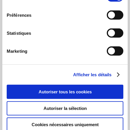
consentement
RÉPONDRE
Préférences
Jacquy Mengal
Statistiques
5 février 2016 à 9h58
Cher Sanchez,
Marketing
Visiblement vous gardez un assez mauvais souvenir
de votre scolarité, surtout dans l’apprentissage de la
langue française, mais vous savez, toutes les
langues évoluent et la langue française n’échappe
Afficher les détails
pas à cette règle. Voyez comment on écrivait au dix-
huitième siècle, et si vous remontez un siècle plus
Autoriser tous les cookies
tôt, vous vous apercevrez que beaucoup de mots
sont devenus obsolètes ou ont carrément disparus.
Ce qui me paraît plus dangereux est l’utilisation par
Autoriser la sélection
les jeunes de l’écriture « GSM » (smartphones, etc.),
qu’ils ont tendance à généraliser dans tous leurs
écrits.
Cookies nécessaires uniquement
Ceci dit, vous avez raison de dire que notre langue