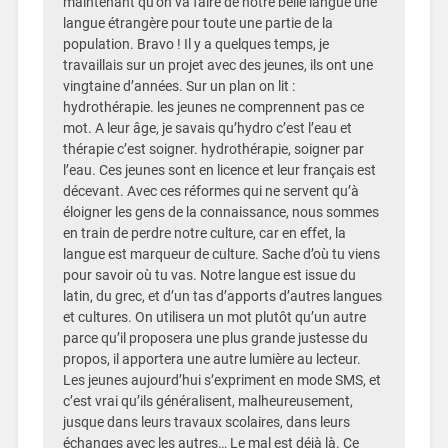
maintenant qu’on va faire de notre belle langue une
langue étrangère pour toute une partie de la
population. Bravo ! Il y a quelques temps, je
travaillais sur un projet avec des jeunes, ils ont une
vingtaine d’années. Sur un plan on lit :
hydrothérapie. les jeunes ne comprennent pas ce
mot. A leur âge, je savais qu’hydro c’est l’eau et
thérapie c’est soigner. hydrothérapie, soigner par
l’eau. Ces jeunes sont en licence et leur français est
décevant. Avec ces réformes qui ne servent qu’à
éloigner les gens de la connaissance, nous sommes
en train de perdre notre culture, car en effet, la
langue est marqueur de culture. Sache d’où tu viens
pour savoir où tu vas. Notre langue est issue du
latin, du grec, et d’un tas d’apports d’autres langues
et cultures. On utilisera un mot plutôt qu’un autre
parce qu’il proposera une plus grande justesse du
propos, il apportera une autre lumière au lecteur.
Les jeunes aujourd’hui s’expriment en mode SMS, et
c’est vrai qu’ils généralisent, malheureusement,
jusque dans leurs travaux scolaires, dans leurs
échanges avec les autres… Le mal est déjà là. Ce