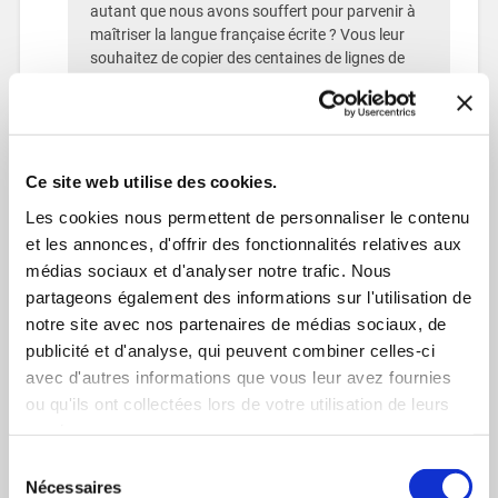
autant que nous avons souffert pour parvenir à
maîtriser la langue française écrite ? Vous leur
souhaitez de copier des centaines de lignes de
punition ? Un jour mon fils a eu une punition que
j’ai signée. Il a écrit cent fois : » je copie sans foi :
on ne dois pas bavarder pendant les cours .
Vous êtes nostalgique de la pédagogie noire de
l’école née sous la troisième république. Notre
Ce site web utilise des cookies.
langue est belle. Je tiens au « s » d’un puits mais
Les cookies nous permettent de personnaliser le contenu
pour moi l’écridure se fout de l’ortograve. Prenez
et les annonces, d'offrir des fonctionnalités relatives aux
soin de vos écrits, de votre orthographe mais
surtout de vous
médias sociaux et d'analyser notre trafic. Nous
A.G.
partageons également des informations sur l'utilisation de
notre site avec nos partenaires de médias sociaux, de
RÉPONDRE
publicité et d'analyse, qui peuvent combiner celles-ci
avec d'autres informations que vous leur avez fournies
ou qu'ils ont collectées lors de votre utilisation de leurs
L’équipe TheBookEdiiton
services.
16 mars 2016 à 17h33
Sélection
Nécessaires
du
Merci pour votre avis Albert !