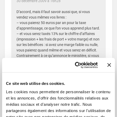
30 décembre 2009 à 16h28
D’accord, mais il faut savoir aussi que, si vous
vendez vous mêmes vos livres :
– vous paierez 50 euros par an pour la taxe
d’apprentissage, ce que l’on vous apprend plus tard.
– et vous serez taxés 13% sur le chiffre d’affaires
(impression + les frais de port + votre marge) et non
sur les bénéfices : si avez une marge faible ou nulle,
vous paierez quand même et vous serez en déficit.
Contrairement à ce qu’annonce le ministère, si vous
ne gagnez rien, vous payez quand même.
RÉPONDRE
Ce site web utilise des cookies.
Annie
Les cookies nous permettent de personnaliser le contenu
5 janvier 2010 à 15h37
et les annonces, d'offrir des fonctionnalités relatives aux
médias sociaux et d'analyser notre trafic. Nous
Il faut savoir calculer le prix de vente, en effet. Pour
partageons également des informations sur l'utilisation de
la taxe d’apprentissage, pouvez-vous me donner la
notre site avec nos partenaires de médias sociaux, de