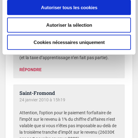
l’auto-entreprise dont les frais réels n’existent pas)…
Autoriser tous les cookies
à priori !!!
Pour la taxe d’apprentissage, je rejoints l’avis
Autoriser la sélection
d’Annie. Pour les 50 €, si c’était avéré, je dirais dans
ce cas qu’il faut à la base inclure cet élément de
calcul pour déterminer le prix de vente. Maintenant,
Cookies nécessaires uniquement
le site de l’auto-entrepreneur stipule bien quels sont
les seuls éléments fiscaux et sociaux à considérer
(et la taxe d’apprentissage n’en fait pas partie).
RÉPONDRE
Saint-Fromond
24 janvier 2010 à 15h19
Attention, l’option pour le paiement forfaitaire de
l’impôt sur le revenu à 1% du chiffre d’affaires n’est
valable que si vous n’êtes pas imposable au-delà de
la troisième tranche d’impôt sur le revenu (26030€