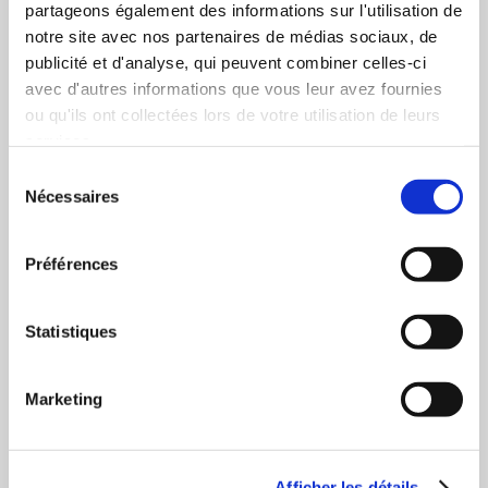
partageons également des informations sur l'utilisation de
notre site avec nos partenaires de médias sociaux, de
25 janvier 2012
publicité et d'analyse, qui peuvent combiner celles-ci
Actualités
avec d'autres informations que vous leur avez fournies
ou qu'ils ont collectées lors de votre utilisation de leurs
services.
Article précédent
Sélection
Article suivant
Nécessaires
du
consentement
Préférences
1 Commentaire
Statistiques
monia
Marketing
1 juillet 2012 à 10h25
bonjour j-ai beaucoup aimer avoir votre livre intime
et sentiment car je peu pas savoir ou le trouver , et
Afficher les détails