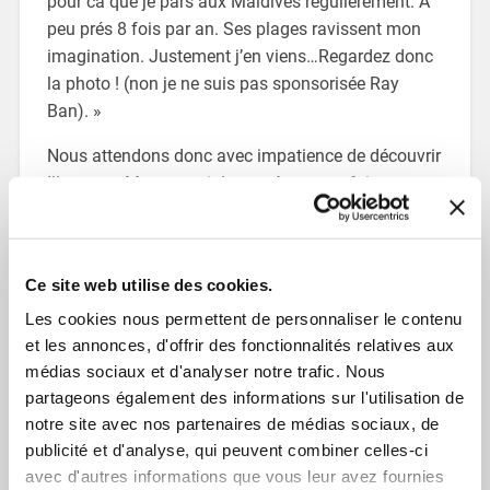
pour ca que je pars aux Maldives régulièrement. A
peu prés 8 fois par an. Ses plages ravissent mon
imagination. Justement j’en viens…Regardez donc
la photo ! (non je ne suis pas sponsorisée Ray
Ban). »
Nous attendons donc avec impatience de découvrir
Illustrator Mamoot, ci-devant époux parfait.
Félicitations au couple que l’inspiration ne semble
pas délaisser longtemps, quoi qu’en dise Madame.
Pour cause d’avarie au yacht princier, M. et Mme
Ce site web utilise des cookies.
Mamoot ne seront pas présents à la remise des
prix à Angoulême, mais nous ne manquerons pas
Les cookies nous permettent de personnaliser le contenu
et les annonces, d'offrir des fonctionnalités relatives aux
de les présenter sur un salon ultérieur, avec leur
médias sociaux et d'analyser notre trafic. Nous
bébé TheBookEdition.com si justement gagné.
partageons également des informations sur l'utilisation de
notre site avec nos partenaires de médias sociaux, de
Partager l'article
publicité et d'analyse, qui peuvent combiner celles-ci
avec d'autres informations que vous leur avez fournies