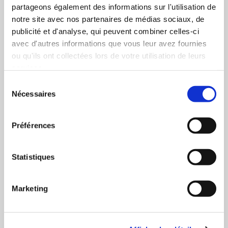
partageons également des informations sur l'utilisation de
notre site avec nos partenaires de médias sociaux, de
publicité et d'analyse, qui peuvent combiner celles-ci
10 Commentaires
avec d'autres informations que vous leur avez fournies
ou qu'ils ont collectées lors de votre utilisation de leurs
services.
Sélection
Kler
Nécessaires
du
19 août 2016 à 12h41
consentement
Bonjour,
Préférences
Très bonne piqûre de rappel sur l’orthographe et la
grammaire, notamment le « cent » qui me pose
encore parfois problème… Si je puis me permettre,
Statistiques
j’utilise depuis peu le logiciel de correction
Ortographe / Grammaire « Antidote » et je dois
avouer que je suis très impressionné par cet outil
Marketing
aux fonctionnalités multiples ! C’est vraiment un
excellent logiciel, que tout écrivain qui doute de son
orthographe devrait acquérir.