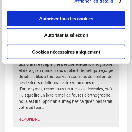
Afficher les détails
RÉPONDRE
Autoriser tous les cookies
Kler
14 septembre 2016 à 10h24
Autoriser la sélection
Merci pour cette piqûre de rappel des fautes
Cookies nécessaires uniquement
communes de l’orthographe. Lorsque j’écris, je
conserve toujours à mes côtés le bon vieux
dictionnaire (papier), le Bescherelle de l’orthographe
et de la grammaire, sans oublier Internet qui regorge
de sites utiles à tout écrivain soucieux du confort de
ses lecteurs (dictionnaire de synonymes ou
d’antonymes, ressources textuelles et lexicales, etc).
Puisque lire un livre rempli de fautes d’orthographe
nous est insupportable, imaginez ce qu’en penserait
votre éditeur…
RÉPONDRE