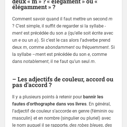
deux « m » ? « élégament » ou «
élégamment » ?
Comment savoir quand il faut mettre un second
m
? C’est simple, il suffit de regarder si la syllabe
-
ment
est précédée du son
a
(qu’elle soit écrite avec
un
e
ou un
a
). Si c’est le cas alors l’adverbe prend
deux
m
, comme
abondamment
ou
fréquemment
. Si
la syllabe –
men
t est précédée du son
e
, comme
dans
notablement
, il ne faut qu’un seul
m
.
– Les adjectifs de couleur, accord ou
pas d’accord ?
Il y a plusieurs points à retenir pour
bannir les
fautes d’orthographe dans vos livres
. En général,
l’adjectif de couleur s’accorde en genre (féminin ou
masculin) et en nombre (singulier ou pluriel) avec
le nom auquel il se rapporte,
des robes bleues
,
des