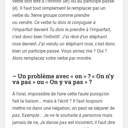
verbe doit être à l’infinitif (
er
) ou au participe passé
(
é
). Il faut tout simplement le remplacer par un
verbe du 3ème groupe comme
prendre
ou
vendre
.
Ce verbe tu dois le conjuguer à
l’imparfait
devient
Tu dois le prendre à l’imparfait
,
c’est donc bien l’infinitif.
J’ai rêvé d’un éléphant
rose
devient
J’ai vendu un éléphant rose
, c’est donc
bien un participe passé. Vous aimez rire ? Oui ?
Alors remplacez votre verbe par
mordre
.
– Un problème avec « on » ? « On n’y
va pas » ou « On y va pas » ?
À l’oral, impossible de faire cette faute puisqu’on
fait la liaison… mais à l’écrit ? Il faut toujours
mettre
ne
dans une négation, on peut se séparer de
pas.
E
xemple :
Je ne le souhaite à personne
mais
jamais de
ne
,
Je danse pas
est incorrect, il faut dire