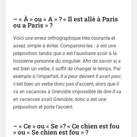
– « À » ou « A » ? « Il est allé à Paris
ou a Paris » ?
Voici une erreur orthographique très courante et
assez simple à éviter. Comparons-les :
à
est une
préposition tandis que
a
est l’auxiliaire
avoir
à la
troisième personne du singulier. Afin de savoir si
a
est bien un verbe, il suffit de changer le temps. Par
exemple à l’imparfait,
Il a peu
r devient
Il avait peur
,
c’est bien un verbe donc pas d’accent, alors que
Il
va en vacances à Grenoble
impossible de dire
Il va
en vacances avait Grenoble
, donc
a
est une
préposition et porte l’accent.
– « Ce » ou « Se »? « Ce chien est fou
» ou « Se chien est fou » ?