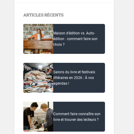
ARTICLES RÉCENTS
Maison d’édition vs. Auto-
édition : comment faire son
choix ?
Salons du livre et festivals
littéraires en 2026 : À vos
agendas !
Comment faire connaître son
livre et trouver des lecteurs ?