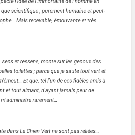
specte l’idée de l’immortalité de l’homme en
nt que scientifique ; purement humaine et peut-
sophe… Mais recevable, émouvante et très
e, sens et ressens, monte sur les genoux des
lles toilettes ; parce que je saute tout vert et
m’émeut… Et que, tel l’un de ces fidèles amis à
nt et tout aimant, n’ayant jamais peur de
on m’administre rarement…
nte dans Le Chien Vert ne sont pas reliées…