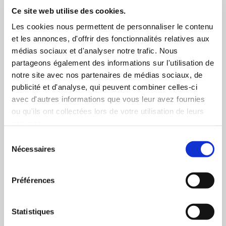
Ce site web utilise des cookies.
1 Commentaire
Les cookies nous permettent de personnaliser le contenu
et les annonces, d'offrir des fonctionnalités relatives aux
médias sociaux et d'analyser notre trafic. Nous
partageons également des informations sur l'utilisation de
Thierry L
notre site avec nos partenaires de médias sociaux, de
30 octobre 2007 à 9h10
publicité et d'analyse, qui peuvent combiner celles-ci
avec d'autres informations que vous leur avez fournies
Pas étonnant que ça attire les médias ce genre
ou qu'ils ont collectées lors de votre utilisation de leurs
d’édition « libre » qui permet de publier son livre en
ligne…
services.
Sélection
RÉPONDRE
Nécessaires
du
consentement
Préférences
Laisser un commentaire
Votre adresse e-mail ne sera pas publiée.
Les champs
Statistiques
obligatoires sont indiqués avec
*