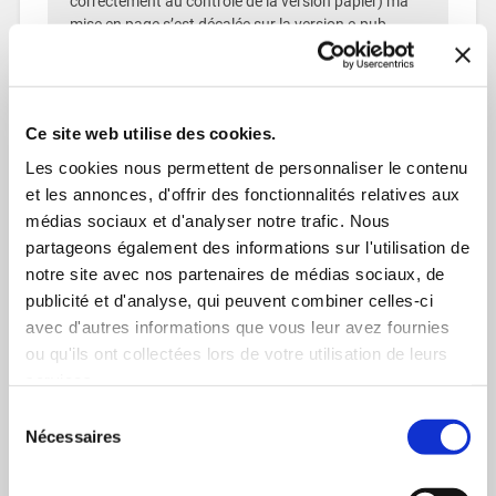
correctement au contrôle de la version papier) ma
mise en page s’est décalée sur la version e-pub.
Dois-je préparer un pdf spécifique et en version A4
avant de vouloir le convertir ?
RÉPONDRE
Ce site web utilise des cookies.
Les cookies nous permettent de personnaliser le contenu
et les annonces, d'offrir des fonctionnalités relatives aux
Dr JACQUES HOUROUPOU MBAMBAI
médias sociaux et d'analyser notre trafic. Nous
27 mai 2020 à 1h30
partageons également des informations sur l'utilisation de
Bonsoir ,
notre site avec nos partenaires de médias sociaux, de
je n’arrive pas à utiliser validator. J’ai deja converti
publicité et d'analyse, qui peuvent combiner celles-ci
mon fichier en epub et en voulant envoyer on me fait
avec d'autres informations que vous leur avez fournies
comprendre que le fichier comporte des erreurs . J’ai
ou qu'ils ont collectées lors de votre utilisation de leurs
essayé d’installer validator mais ça marche pas .
services.
Prière m’orienter et m’aider. Merci
Sélection
RÉPONDRE
Nécessaires
du
consentement