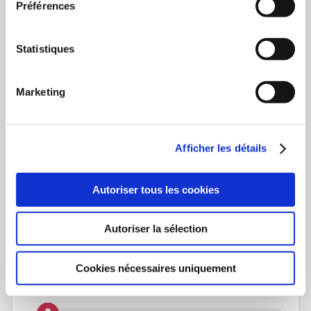
Préférences
Nicolas F.G
16 juillet 2020 à 18h36
Statistiques
le epub validator ne fonctionne jamais
RÉPONDRE
Marketing
Bravo KAYIZILANGA
Afficher les détails
22 juillet 2020 à 11h18
Bonjour,
Autoriser tous les cookies
Je veux vérifier mon livre numérique en epub, mais le
validateur ne s’active pas. L’ordinateur recherche et
Autoriser la sélection
une réponse m’est donnée : « le site a mis trop de
temps à répondre »
Cookies nécessaires uniquement
RÉPONDRE